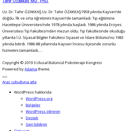
Tahir Özakkaş MD., PhD.
Uz. Dr. Tahir ÖZAKKAŞ Uz. Dr. Tahir ÖZAKKAŞ1958 yılında Kayseri’de
doğdu. İlk ve orta öğretimini Kayseri’de tamamladı. Tıp eğitimine
Hacettepe Üniversitesi’nde 1978 yılında başladı. 1986 yılında Erciyes
Üniversitesi Tıp Fakültesi’nden mezun oldu. Tıp fakültesinde okuduğu
yıllarda İ.Ü. Siyasal Bilgiler Fakültesi Siyaset ve İdare Bölümü’nü 1983
yılında bitirdi. 1986-88 yıllarında Kayseri İncesu ilçesinde zorunlu
hizmetini tamamladı.…
Copyright © 2019 3.Ulusal Bütüncül Psikoterapi Kongresi
Powered by
Adama
theme.
Araç çubuğuna atla
WordPress hakkında
WordPress.org
Belgeler
WordPress öğrenin
Destek
Geri bildirim
Giriş yap