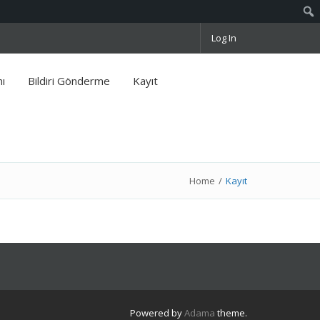
Log In
ı
Bildiri Gönderme
Kayıt
Home
/
Kayıt
Powered by
Adama
theme.