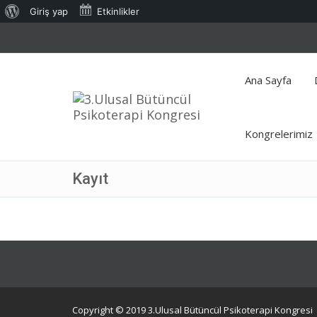
WordPress
Giriş yap
Etkinlikler
hakkında
Ana Sayfa
Kongrelerimiz
Kayıt
Copyright © 2019 3.Ulusal Bütüncül Psikoterapi Kongresi