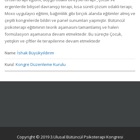
ergenlerde bilişsel davranışçı terapi, kısa süreli çözüm odaklı terapi,
Moxo uygulayıcı eğitimi, bağımlılık gibi birçok alanda eğitimler almış ve
çeşitli kongrelerde bildiri ve panel sunumları yapmıştır. Bütüncül
psikoterapi eğitiminin teorik aşamasını tamamlamış ve halen
formülasyon aşamasına devam etmektedir. Bu süreçte Çocuk,
yetişkin ve çiftler ile terapilerine devam etmektedir
İshak Büyükyıldırım
Name:
Kongre Düzenleme Kurulu
Kurul:
Copyright © 2019 3.Ulusal Bütüncül Psikoterapi Kongresi