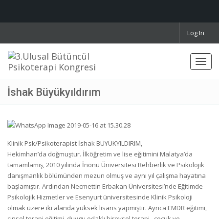
Log In
Toggl
navig
İshak Büyükyıldırım
Klinik Psk/Psikoterapist İshak BÜYÜKYILDIRIM,
Hekimhan’da doğmuştur. İlköğretim ve lise eğitimini Malatya’da
tamamlamış, 2010 yılında İnönü Üniversitesi Rehberlik ve Psikolojik
danışmanlık bölümünden mezun olmuş ve aynı yıl çalışma hayatına
başlamıştır. Ardından Necmettin Erbakan Üniversitesi’nde Eğitimde
Psikolojik Hizmetler ve Esenyurt üniversitesinde Klinik Psikoloji
olmak üzere iki alanda yüksek lisans yapmıştır. Ayrıca EMDR eğitimi,
cinsel terapi eğitimi, duygu odaklı bireysel terapi , çocuk ve