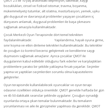
ÇMOT 2.5 ile 10 yaş arasındaki depresyon, takıntılar, kaygı
bozuklukları, cinsel ve fiziksel istismar, travma, boşanma,
mükemmeliyetçi tutumlar, alt ıslatma, mastürbasyon, yemek, uyku
gibi duygusal ve davranışsal problemler yaşayan çocukların iç
dünyasını anlamak, duygusal problemleri ile başa çıkmasını
sağlamak amacıyla kullanılmaktadır.
Çocuk Merkezli Oyun Terapisinde dört temel teknikten
faydalanılmaktadır. Yapılandırma, hayali oyuna girme,
sınır koyma ve etkin dinleme teknikleri kullanılmaktadır. Bu teknikler
ile çocuğun öz-kontrol becerisi geliştirmek ve kendilerine saygı
duymasını sağlamak amaçlanır. Ayrıca çocuklar ÇMOT ile
duygularının kabul edilebilir olduğunu fark ederler ve karşılaştıkları
problemlere yaratıcı bir şekilde yaklaşma fırsatı yaşarlar. Seçimler
yapma ve yaptıkları seçimlerden sorumlu olma kapasitelerini
geliştirirler.
Oyun terapisinde kullanılabilecek oyuncaklar ve oyun terapi
odasının özellikleri oldukça önemlidir. ÇMOT genelde haftada bir gün
ve 45-50 dakikalık seanslar şeklinde uygulanır. Çocuğun oynadığı
oyunlarda ortaya çıkan temalar bulunmaktadır. Bu temaların
yorumlanması ve aile ile görüşmeler yapılması da gereklidir. ÇMOT