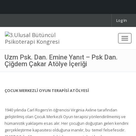
Log In
Toggl
navig
Uzm Psk. Dan. Emine Yanıt – Psk Dan.
Çiğdem Çakar Atölye İçeriği
ÇOCUK MERKEZLİ OYUN TERAPİSİ ATÖLYESİ
1940 yılında Carl Rogers’ın öğrencisi Virginia Axline tarafından
geliştirilmiş olan Çocuk Merkezli Oyun terapisi yönlendirilmemiş ve
hümanistik yaklaşımı esas alır. Her çocuğun doğuştan gelen kendini
gerçekleştirme kapasitesi olduğuna inanılır, bu temel felsefesidir.